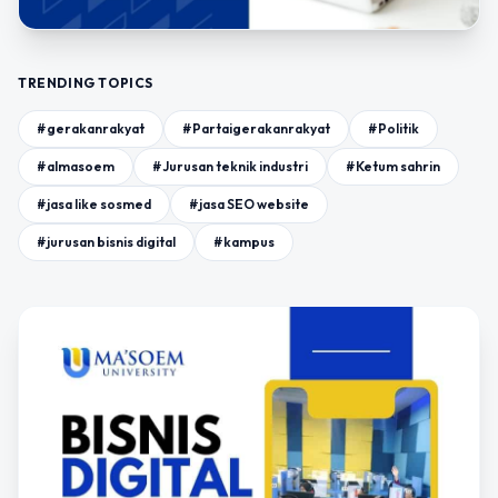
TRENDING TOPICS
#gerakanrakyat
#Partaigerakanrakyat
#Politik
#almasoem
#Jurusan teknik industri
#Ketum sahrin
#jasa like sosmed
#jasa SEO website
#jurusan bisnis digital
#kampus