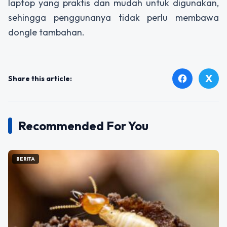
laptop yang praktis dan mudah untuk digunakan,
sehingga penggunanya tidak perlu membawa
dongle tambahan.
X
facebook
Share this article:
Recommended For You
BERITA