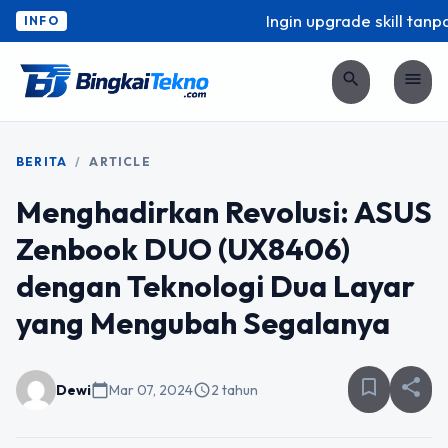
Ingin upgrade skill tanpa
INFO
search
menu
BERITA
/
ARTICLE
Menghadirkan Revolusi: ASUS
Zenbook DUO (UX8406)
dengan Teknologi Dua Layar
yang Mengubah Segalanya
bookmark_border
share
Dewi
calendar_today
Mar 07, 2024
schedule
2 tahun