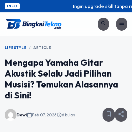
Ingin upgrade skill tanpa rib
INFO
search
menu
LIFESTYLE
/
ARTICLE
Mengapa Yamaha Gitar
Akustik Selalu Jadi Pilihan
Musisi? Temukan Alasannya
di Sini!
bookmark_border
share
Dewi
calendar_today
Feb 07, 2026
schedule
6 bulan