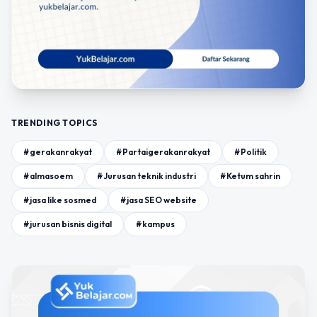
TRENDING TOPICS
#gerakanrakyat
#Partaigerakanrakyat
#Politik
#almasoem
#Jurusan teknik industri
#Ketum sahrin
#jasa like sosmed
#jasa SEO website
#jurusan bisnis digital
#kampus