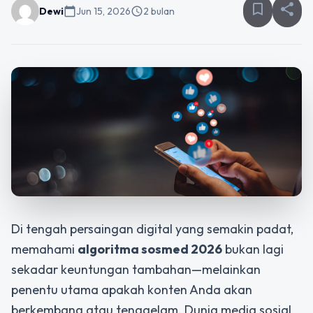
bookmark_border
share
Dewi
calendar_today
Jun 15, 2026
schedule
2 bulan
Di tengah persaingan digital yang semakin padat,
memahami
algoritma sosmed 2026
bukan lagi
sekadar keuntungan tambahan—melainkan
penentu utama apakah konten Anda akan
berkembang atau tenggelam. Dunia media sosial