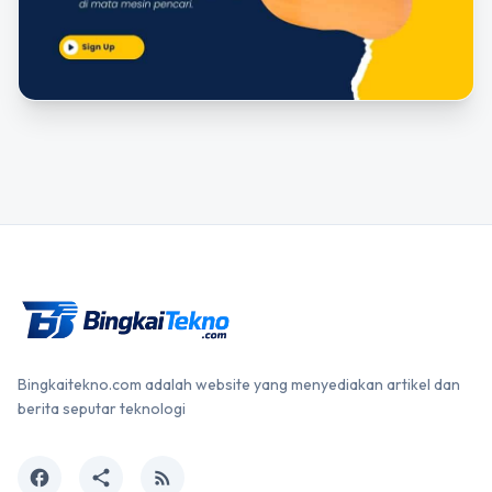
Bingkaitekno.com adalah website yang menyediakan artikel dan
berita seputar teknologi
facebook
share
rss_feed