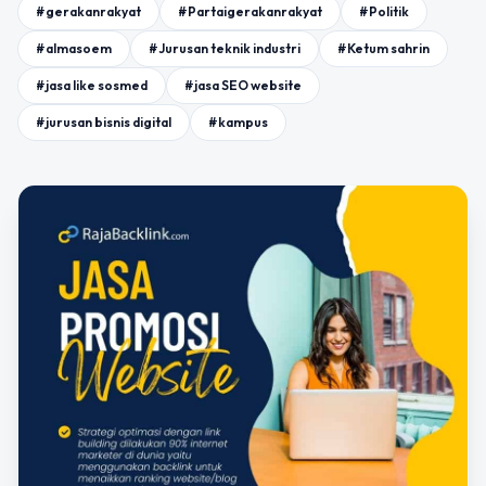
#gerakanrakyat
#Partaigerakanrakyat
#Politik
#almasoem
#Jurusan teknik industri
#Ketum sahrin
#jasa like sosmed
#jasa SEO website
#jurusan bisnis digital
#kampus