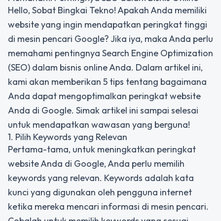
Hello, Sobat Bingkai Tekno! Apakah Anda memiliki
website yang ingin mendapatkan peringkat tinggi
di mesin pencari Google? Jika iya, maka Anda perlu
memahami pentingnya Search Engine Optimization
(SEO) dalam bisnis online Anda. Dalam artikel ini,
kami akan memberikan 5 tips tentang bagaimana
Anda dapat mengoptimalkan peringkat website
Anda di Google. Simak artikel ini sampai selesai
untuk mendapatkan wawasan yang berguna!
1. Pilih Keywords yang Relevan
Pertama-tama, untuk meningkatkan peringkat
website Anda di Google, Anda perlu memilih
keywords yang relevan. Keywords adalah kata
kunci yang digunakan oleh pengguna internet
ketika mereka mencari informasi di mesin pencari.
Cobalah untuk memilih keywords yang sesuai