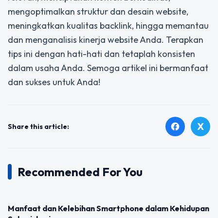
mengoptimalkan struktur dan desain website,
meningkatkan kualitas backlink, hingga memantau
dan menganalisis kinerja website Anda. Terapkan
tips ini dengan hati-hati dan tetaplah konsisten
dalam usaha Anda. Semoga artikel ini bermanfaat
dan sukses untuk Anda!
X
facebook
Share this article:
Recommended For You
UNCATEGORIZED
Manfaat dan Kelebihan Smartphone dalam Kehidupan