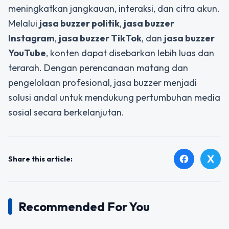
meningkatkan jangkauan, interaksi, dan citra akun.
Melalui
jasa buzzer politik
,
jasa buzzer
Instagram
,
jasa buzzer TikTok
, dan
jasa buzzer
YouTube
, konten dapat disebarkan lebih luas dan
terarah. Dengan perencanaan matang dan
pengelolaan profesional, jasa buzzer menjadi
solusi andal untuk mendukung pertumbuhan media
sosial secara berkelanjutan.
X
facebook
Share this article:
Recommended For You