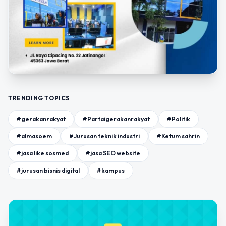
TRENDING TOPICS
#gerakanrakyat
#Partaigerakanrakyat
#Politik
#almasoem
#Jurusan teknik industri
#Ketum sahrin
#jasa like sosmed
#jasa SEO website
#jurusan bisnis digital
#kampus