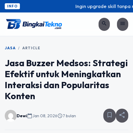
Ingin upgrade skill tanpa ri
INFO
search
menu
JASA
/
ARTICLE
Jasa Buzzer Medsos: Strategi
Efektif untuk Meningkatkan
Interaksi dan Popularitas
Konten
bookmark_border
share
Dewi
calendar_today
Jan 08, 2026
schedule
7 bulan