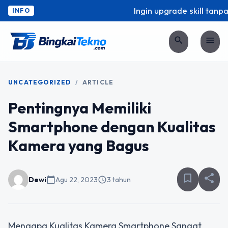
Ingin upgrade skill tanpa 
INFO
search
menu
UNCATEGORIZED
/
ARTICLE
Pentingnya Memiliki
Smartphone dengan Kualitas
Kamera yang Bagus
bookmark_border
share
Dewi
calendar_today
Agu 22, 2023
schedule
3 tahun
Mengapa Kualitas Kamera Smartphone Sangat