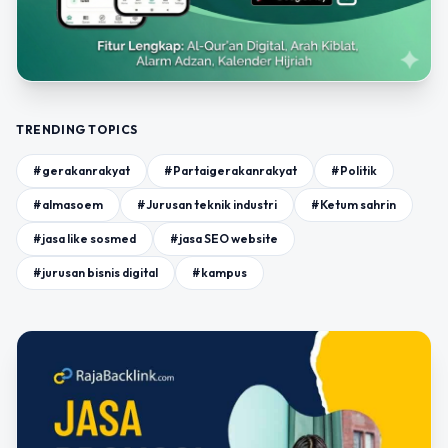
TRENDING TOPICS
#gerakanrakyat
#Partaigerakanrakyat
#Politik
#almasoem
#Jurusan teknik industri
#Ketum sahrin
#jasa like sosmed
#jasa SEO website
#jurusan bisnis digital
#kampus