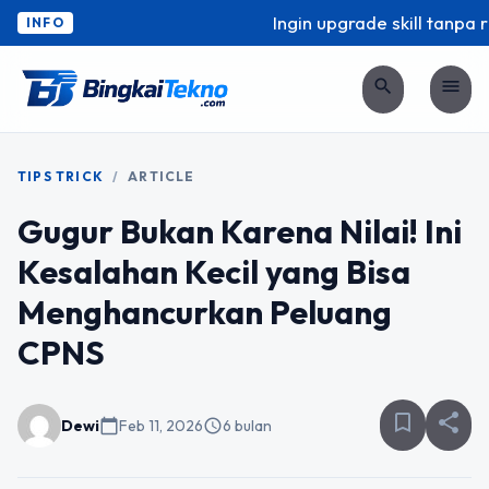
Ingin upgrade skill tanpa rib
INFO
search
menu
TIPS TRICK
/
ARTICLE
Gugur Bukan Karena Nilai! Ini
Kesalahan Kecil yang Bisa
Menghancurkan Peluang
CPNS
bookmark_border
share
Dewi
calendar_today
Feb 11, 2026
schedule
6 bulan