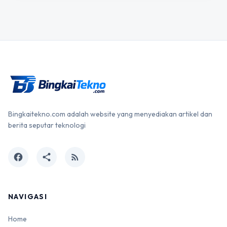
Bingkaitekno.com adalah website yang menyediakan artikel dan
berita seputar teknologi
facebook
share
rss_feed
NAVIGASI
Home