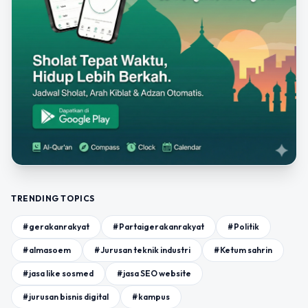
TRENDING TOPICS
#gerakanrakyat
#Partaigerakanrakyat
#Politik
#almasoem
#Jurusan teknik industri
#Ketum sahrin
#jasa like sosmed
#jasa SEO website
#jurusan bisnis digital
#kampus