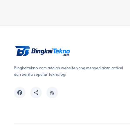
Bingkaitekno.com adalah website yang menyediakan artikel
dan berita seputar teknologi
facebook
share
rss_feed