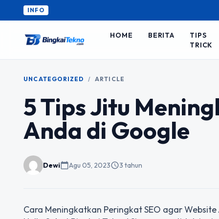
INFO
HOME
BERITA
TIPS
TRICK
UNCATEGORIZED
/
ARTICLE
5 Tips Jitu Menin
Anda di Google
Dewi
calendar_today
Agu 05, 2023
schedule
3 tahun
Cara Meningkatkan Peringkat SEO agar Website