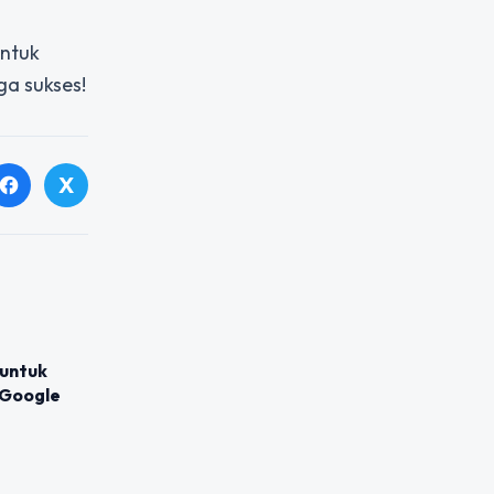
untuk
a sukses!
X
facebook
 untuk
 Google