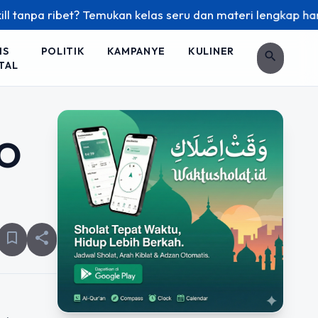
npa ribet? Temukan kelas seru dan materi lengkap hanya di Y
IS
POLITIK
KAMPANYE
KULINER
search
TAL
EO
bookmark_border
share