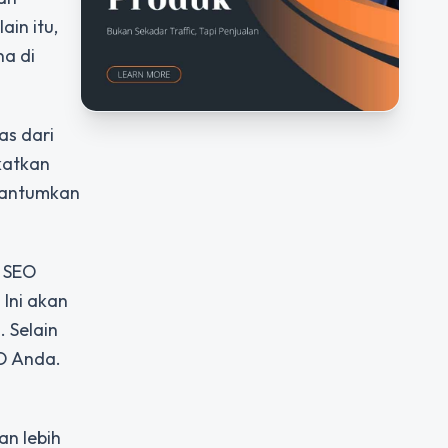
ain itu,
a di
as dari
gkatkan
ncantumkan
t SEO
 Ini akan
 Selain
EO Anda.
n lebih