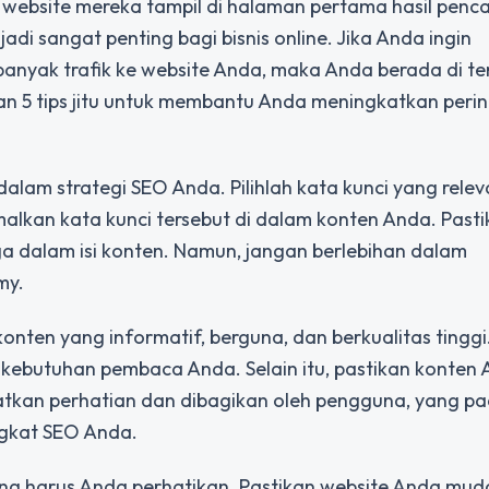
n website mereka tampil di halaman pertama hasil penc
adi sangat penting bagi bisnis online. Jika Anda ingin
 banyak trafik ke website Anda, maka Anda berada di t
kan 5 tips jitu untuk membantu Anda meningkatkan peri
alam strategi SEO Anda. Pilihlah kata kunci yang rele
malkan kata kunci tersebut di dalam konten Anda. Past
juga dalam isi konten. Namun, jangan berlebihan dalam
my.
onten yang informatif, berguna, dan berkualitas tinggi
kebutuhan pembaca Anda. Selain itu, pastikan konten 
atkan perhatian dan dibagikan oleh pengguna, yang p
ngkat SEO Anda.
ng harus Anda perhatikan. Pastikan website Anda mud