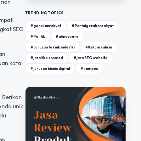
arian
TRENDING TOPICS
empat
#gerakanrakyat
#Partaigerakanrakyat
ngkat SEO
#Politik
#almasoem
#Jurusan teknik industri
#Ketum sahrin
van
#jasa like sosmed
#jasa SEO website
ikan kata
#jurusan bisnis digital
#kampus
. Berikan
Anda unik
ada
ah