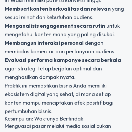
interaksi memiliki potensi konversi tinggi.
Membuat konten berkualitas dan relevan
yang
sesuai minat dan kebutuhan audiens.
Menganalisis engagement secara rutin
untuk
mengetahui konten mana yang paling disukai.
Membangun interaksi personal
dengan
membalas komentar dan pertanyaan audiens.
Evaluasi performa kampanye secara berkala
agar strategi tetap berjalan optimal dan
menghasilkan dampak nyata.
Praktik ini memastikan bisnis Anda memiliki
ekosistem digital yang sehat, di mana setiap
konten mampu menciptakan efek positif bagi
pertumbuhan bisnis.
Kesimpulan: Waktunya Bertindak
Menguasai pasar melalui media sosial bukan