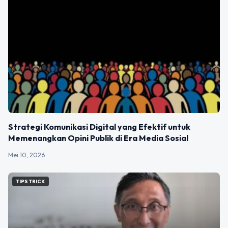
Strategi Komunikasi Digital yang Efektif untuk
Memenangkan Opini Publik di Era Media Sosial
Mei 10, 2026
TIPS TRICK