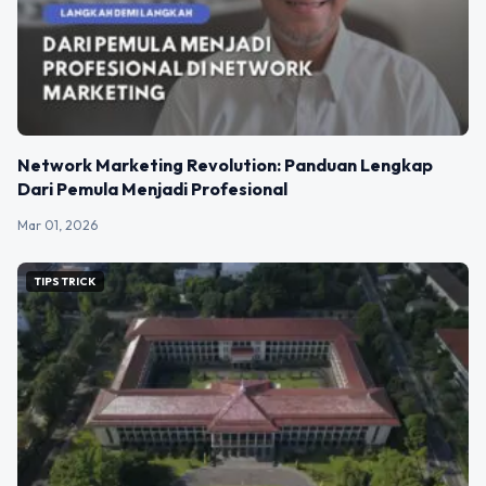
Network Marketing Revolution: Panduan Lengkap
Dari Pemula Menjadi Profesional
Mar 01, 2026
TIPS TRICK