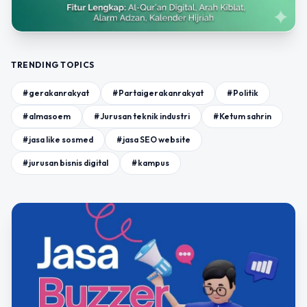
TRENDING TOPICS
#gerakanrakyat
#Partaigerakanrakyat
#Politik
#almasoem
#Jurusan teknik industri
#Ketum sahrin
#jasa like sosmed
#jasa SEO website
#jurusan bisnis digital
#kampus