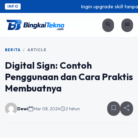
Ingin upgrade skill tanpa 
INFO
search
menu
BERITA
/
ARTICLE
Digital Sign: Contoh
Penggunaan dan Cara Praktis
Membuatnya
bookmark_border
share
Dewi
calendar_today
Mar 08, 2024
schedule
2 tahun