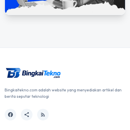
Bingkaitekno.com adalah website yang menyediakan artikel dan
berita seputar teknologi
facebook
share
rss_feed