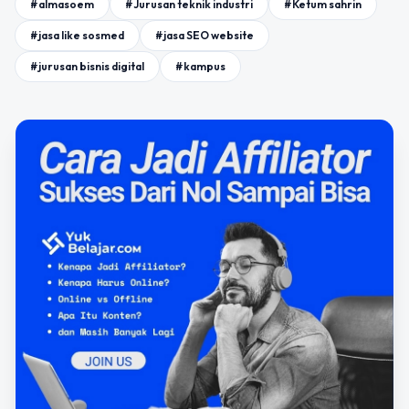
#almasoem
#Jurusan teknik industri
#Ketum sahrin
#jasa like sosmed
#jasa SEO website
#jurusan bisnis digital
#kampus