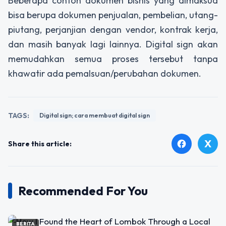
Beberapa contoh dokumen bisnis yang dimaksud
bisa berupa dokumen penjualan, pembelian, utang-
piutang, perjanjian dengan vendor, kontrak kerja,
dan masih banyak lagi lainnya.
Digital sign
akan
memudahkan semua proses tersebut tanpa
khawatir ada pemalsuan/perubahan dokumen.
TAGS:
Digital sign; cara membuat digital sign
X
facebook
Share this article:
Recommended For You
BERITA