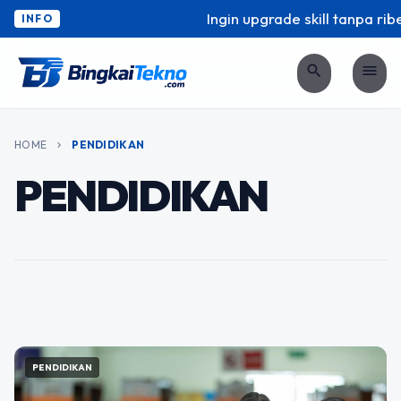
DEWI
DES 31, 2025
Ingin upgrade skill tanpa ribet
INFO
Daftar Sekarang! Kuliah
search
menu
Agribisnis di Ma’soem
University Mulai 4 Jutaan
per Semester, Siap
HOME
PENDIDIKAN
chevron_right
Bangun Karier di Sektor
PENDIDIKAN
Pangan dan Bisnis
Sektor pertanian dan pangan merupakan fondasi
utama kehidupan manusia. Di balik ketersediaan
pangan yang aman dan berkualitas, terdapat sistem
agribisnis yang mengelola produksi, distribusi,
FEATURED
hingga…
PENDIDIKAN