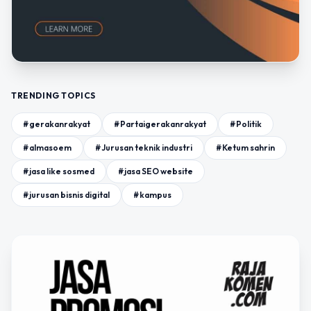
TRENDING TOPICS
#gerakanrakyat
#Partaigerakanrakyat
#Politik
#almasoem
#Jurusan teknik industri
#Ketum sahrin
#jasa like sosmed
#jasa SEO website
#jurusan bisnis digital
#kampus