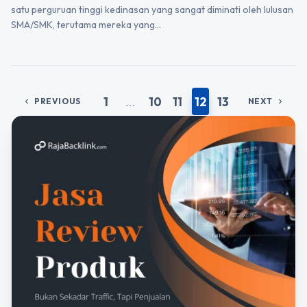
satu perguruan tinggi kedinasan yang sangat diminati oleh lulusan
SMA/SMK, terutama mereka yang…
1
...
10
11
12
13
PREVIOUS
NEXT
chevron_left
chevron_right