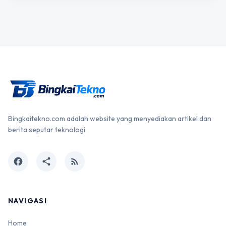
Bingkaitekno.com adalah website yang menyediakan artikel dan
berita seputar teknologi
facebook
share
rss_feed
NAVIGASI
Home