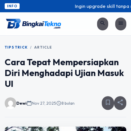
Ingin upgrade skill tanpa ri
INFO
search
menu
TIPS TRICK
/
ARTICLE
Cara Tepat Mempersiapkan
Diri Menghadapi Ujian Masuk
UI
bookmark_border
share
Dewi
calendar_today
Nov 27, 2025
schedule
8 bulan