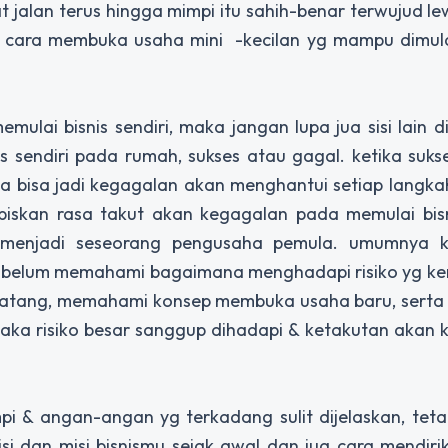
t jalan terus hingga mimpi itu sahih-benar terwujud l
u cara membuka usaha mini -kecilan yg mampu dimul
lai bisnis sendiri, maka jangan lupa jua sisi lain di
 sendiri pada rumah, sukses atau gagal. ketika suk
ka bisa jadi kegagalan akan menghantui setiap langk
iskan rasa takut akan kegagalan pada memulai bisni
l menjadi seseorang pengusaha pemula. umumnya 
kau belum memahami bagaimana menghadapi risiko yg k
tang, memahami konsep membuka usaha baru, serta 
maka risiko besar sanggup dihadapi & ketakutan akan
pi & angan-angan yg terkadang sulit dijelaskan, tet
i dan misi bisnismu sejak awal dan jua cara mendir