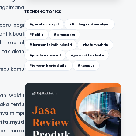
bagaimana
TRENDING TOPICS
aru bagi
#gerakanrakyat
#Partaigerakanrakyat
antik buat
#Politik
#almasoem
 , kapital
#Jurusan teknik industri
#Ketum sahrin
t tak akan
#jasa like sosmed
#jasa SEO website
#jurusan bisnis digital
#kampus
mampu kamu
han. waktu
aka tentu
rnya mimpi
ita.my.id
sar , maka