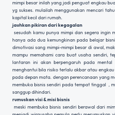
mimpi besar inilah yang jadi penguat engkau bua
yg sukses. mulailah menggunakan mencari tah
kapital kecil dari rumah.
jauhkan pikiran dari kegagalan
sesudah kamu punya mimpi dan segera ingin memu
hanya ada dua kemungkinan pada belajar bisnis
dimotivasi sang mimpi-mimpi besar di awal, ma
mampu memahami cara buat usaha sendiri, tep
lantaran ini akan berpengaruh pada menta
menghantui bila risiko terlalu akbar atau eng
pada depan mata. dengan perencanaan yang ma
membuka bisnis sendiri pada tempat tinggal , 
sanggup dihindari.
rumuskan visi & misi bisnis
meski membuka bisnis sendiri berawal dari mim
menjadi wirausaha pemula perlu merumuskan vis