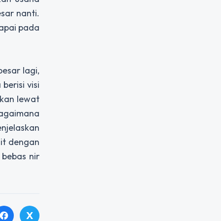
sar nanti.
capai pada
esar lagi,
erisi visi
ikan lewat
bagaimana
enjelaskan
ait dengan
bebas nir
X
facebook