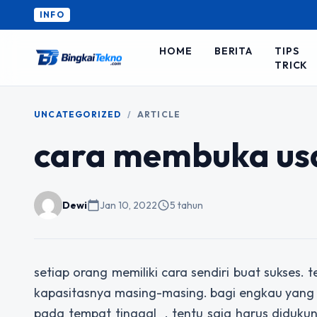
INFO
HOME
BERITA
TIPS
TRICK
UNCATEGORIZED
/
ARTICLE
cara membuka usa
Dewi
calendar_today
Jan 10, 2022
schedule
5 tahun
setiap orang memiliki cara sendiri buat sukses
kapasitasnya masing-masing. bagi engkau yang
pada tempat tinggal , tentu saja harus didu