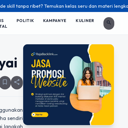
ll tanpa ribet? Temukan kelas seru dan materi lengkap hanya
IS
POLITIK
KAMPANYE
KULINER
search
TAL
yai
bookmark_border
share
enggunakan
a sendiri
i langkah