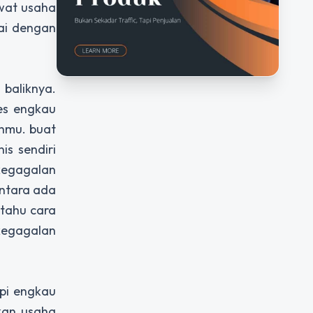
ewat usaha
ai dengan
 baliknya.
ses engkau
ahmu. buat
s sendiri
kegagalan
entara ada
tahu cara
 kegagalan
api engkau
ikan usaha