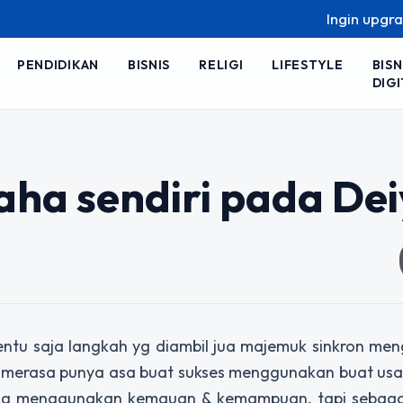
Ingin upgrade ski
PENDIDIKAN
BISNIS
RELIGI
LIFESTYLE
BISN
DIGI
ha sendiri pada Dei
. tentu saja langkah yg diambil jua majemuk sinkron m
 merasa punya asa buat sukses menggunakan buat usah
kung menggunakan kemauan & kemampuan. tapi sebaga