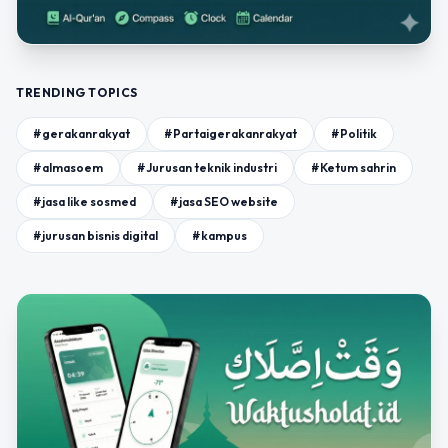
TRENDING TOPICS
#gerakanrakyat
#Partaigerakanrakyat
#Politik
#almasoem
#Jurusan teknik industri
#Ketum sahrin
#jasa like sosmed
#jasa SEO website
#jurusan bisnis digital
#kampus