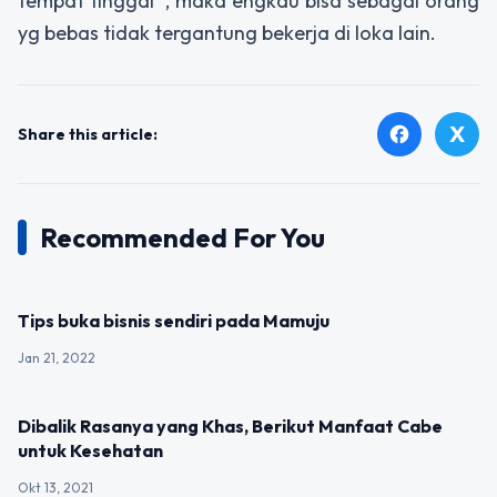
tempat tinggal , maka engkau bisa sebagai orang
yg bebas tidak tergantung bekerja di loka lain.
X
facebook
Share this article:
Recommended For You
UNCATEGORIZED
Tips buka bisnis sendiri pada Mamuju
Jan 21, 2022
UNCATEGORIZED
Dibalik Rasanya yang Khas, Berikut Manfaat Cabe
untuk Kesehatan
Okt 13, 2021