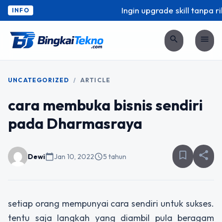
Ingin upgrade skill tanpa ri
INFO
search
menu
UNCATEGORIZED
/
ARTICLE
cara membuka bisnis sendiri
pada Dharmasraya
bookmark_border
share
Dewi
calendar_today
Jan 10, 2022
schedule
5 tahun
setiap orang mempunyai cara sendiri untuk sukses.
tentu saja langkah yang diambil pula beragam