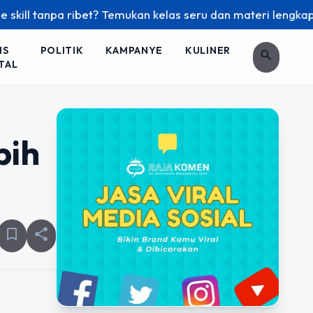
 tanpa ribet? Temukan kelas seru dan materi lengkap hanya d
IS
POLITIK
KAMPANYE
KULINER
search
TAL
bih
bookmark_border
share