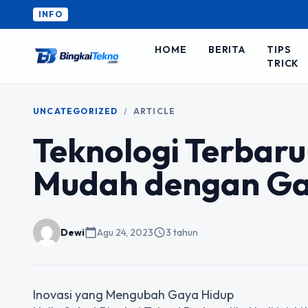
INFO
HOME
BERITA
TIPS
TRICK
UNCATEGORIZED
/
ARTICLE
Teknologi Terbar
Mudah dengan Ga
Dewi
calendar_today
Agu 24, 2023
schedule
3 tahun
Inovasi yang Mengubah Gaya Hidup