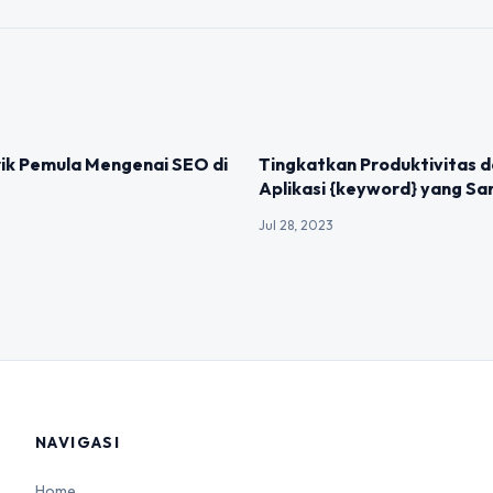
IZED
UNCATEGORIZED
rik Pemula Mengenai SEO di
Tingkatkan Produktivitas 
Aplikasi {keyword} yang Sa
Jul 28, 2023
NAVIGASI
Home