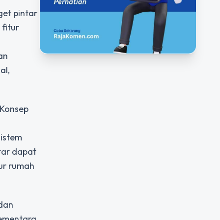
et pintar
fitur
an
al,
 Konsep
sistem
tar dapat
ur rumah
 dan
sementara