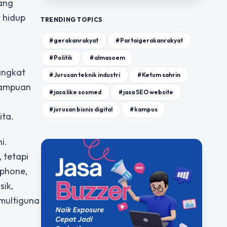
yang
 hidup
TRENDING TOPICS
#gerakanrakyat
#Partaigerakanrakyat
#Politik
#almasoem
angkat
#Jurusan teknik industri
#Ketum sahrin
mampuan
#jasa like sosmed
#jasa SEO website
,
#jurusan bisnis digital
#kampus
ita.
i.
 tetapi
tphone,
sik,
multiguna