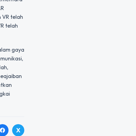
AR
 VR telah
R telah
alam gaya
munikasi,
dah,
keajaiban
atkan
gkai
X
facebook