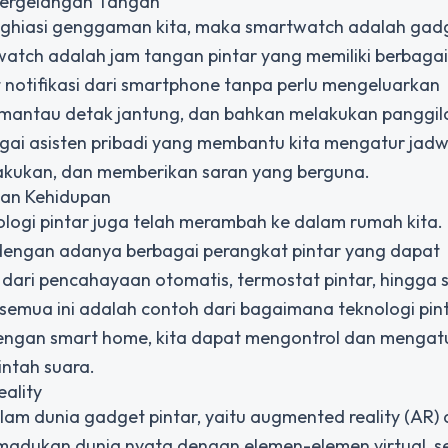
Pergelangan Tangan
ghiasi genggaman kita, maka smartwatch adalah gadg
atch adalah jam tangan pintar yang memiliki berbagai 
 notifikasi dari smartphone tanpa perlu mengeluarkan
 memantau detak jantung, dan bahkan melakukan panggil
ai asisten pribadi yang membantu kita mengatur jadw
lakukan, dan memberikan saran yang berguna.
an Kehidupan
logi pintar juga telah merambah ke dalam rumah kita.
dengan adanya berbagai perangkat pintar yang dapat
dari pencahayaan otomatis, termostat pintar, hingga 
mua ini adalah contoh dari bagaimana teknologi pin
Dengan smart home, kita dapat mengontrol dan mengat
ntah suara.
eality
alam dunia gadget pintar, yaitu augmented reality (AR)
 memadukan dunia nyata dengan elemen-elemen virtual, 