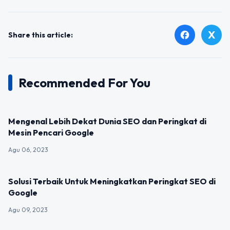
X
facebook
Share this article:
Recommended For You
UNCATEGORIZED
Mengenal Lebih Dekat Dunia SEO dan Peringkat di
Mesin Pencari Google
Agu 06, 2023
UNCATEGORIZED
Solusi Terbaik Untuk Meningkatkan Peringkat SEO di
Google
Agu 09, 2023