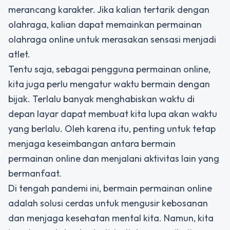
merancang karakter. Jika kalian tertarik dengan
olahraga, kalian dapat memainkan permainan
olahraga online untuk merasakan sensasi menjadi
atlet.
Tentu saja, sebagai pengguna permainan online,
kita juga perlu mengatur waktu bermain dengan
bijak. Terlalu banyak menghabiskan waktu di
depan layar dapat membuat kita lupa akan waktu
yang berlalu. Oleh karena itu, penting untuk tetap
menjaga keseimbangan antara bermain
permainan online dan menjalani aktivitas lain yang
bermanfaat.
Di tengah pandemi ini, bermain permainan online
adalah solusi cerdas untuk mengusir kebosanan
dan menjaga kesehatan mental kita. Namun, kita