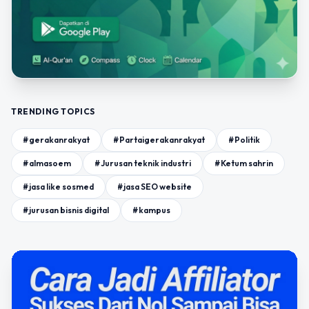
TRENDING TOPICS
#gerakanrakyat
#Partaigerakanrakyat
#Politik
#almasoem
#Jurusan teknik industri
#Ketum sahrin
#jasa like sosmed
#jasa SEO website
#jurusan bisnis digital
#kampus