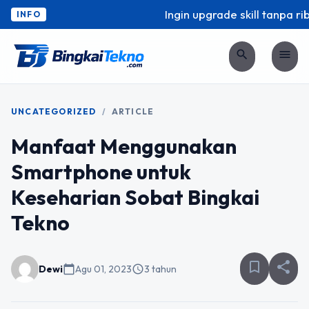
Ingin upgrade skill tanpa ribe
INFO
search
menu
UNCATEGORIZED
/
ARTICLE
Manfaat Menggunakan
Smartphone untuk
Keseharian Sobat Bingkai
Tekno
bookmark_border
share
Dewi
calendar_today
Agu 01, 2023
schedule
3 tahun