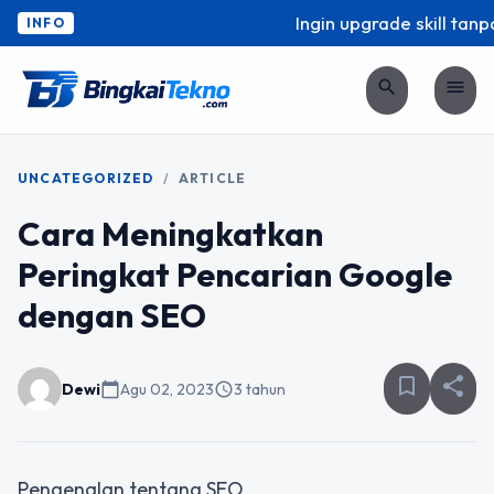
Ingin upgrade skill tanpa
INFO
search
menu
UNCATEGORIZED
/
ARTICLE
Cara Meningkatkan
Peringkat Pencarian Google
dengan SEO
bookmark_border
share
Dewi
calendar_today
Agu 02, 2023
schedule
3 tahun
Pengenalan tentang SEO