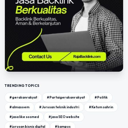
TRENDING TOPICS
#gerakanrakyat
#Partaigerakanrakyat
#Politik
#almasoem
#Jurusan teknik industri
#Ketum sahrin
#jasa like sosmed
#jasa SEO website
#jurusan bisnis digital
#kampus