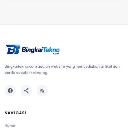
Bingkaitekno.com adalah website yang menyediakan artikel dan
berita seputar teknologi
facebook
share
rss_feed
NAVIGASI
Home