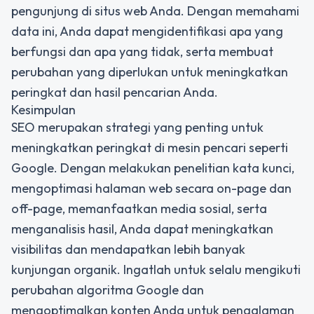
pengunjung di situs web Anda. Dengan memahami
data ini, Anda dapat mengidentifikasi apa yang
berfungsi dan apa yang tidak, serta membuat
perubahan yang diperlukan untuk meningkatkan
peringkat dan hasil pencarian Anda.
Kesimpulan
SEO merupakan strategi yang penting untuk
meningkatkan peringkat di mesin pencari seperti
Google. Dengan melakukan penelitian kata kunci,
mengoptimasi halaman web secara on-page dan
off-page, memanfaatkan media sosial, serta
menganalisis hasil, Anda dapat meningkatkan
visibilitas dan mendapatkan lebih banyak
kunjungan organik. Ingatlah untuk selalu mengikuti
perubahan algoritma Google dan
mengoptimalkan konten Anda untuk pengalaman