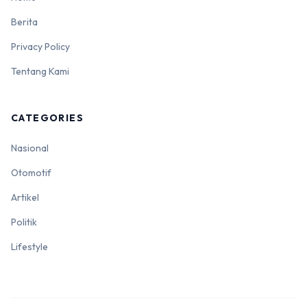
Berita
Privacy Policy
Tentang Kami
CATEGORIES
Nasional
Otomotif
Artikel
Politik
Lifestyle