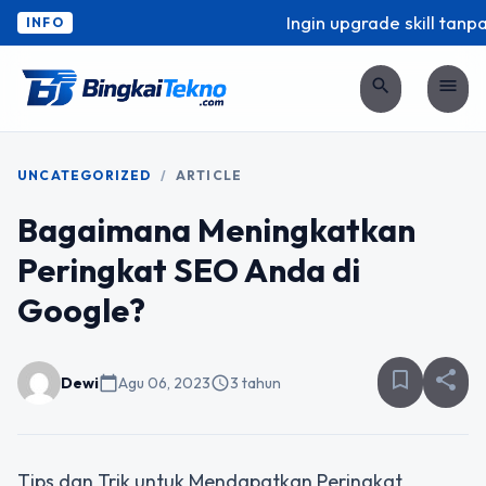
Ingin upgrade skill tanpa 
INFO
search
menu
UNCATEGORIZED
/
ARTICLE
Bagaimana Meningkatkan
Peringkat SEO Anda di
Google?
bookmark_border
share
Dewi
calendar_today
Agu 06, 2023
schedule
3 tahun
Tips dan Trik untuk Mendapatkan Peringkat