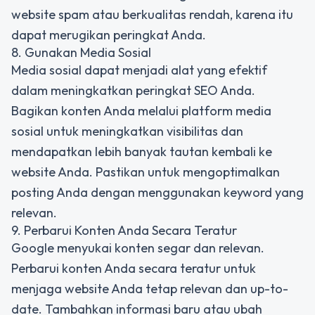
website spam atau berkualitas rendah, karena itu
dapat merugikan peringkat Anda.
8. Gunakan Media Sosial
Media sosial dapat menjadi alat yang efektif
dalam meningkatkan peringkat SEO Anda.
Bagikan konten Anda melalui platform media
sosial untuk meningkatkan visibilitas dan
mendapatkan lebih banyak tautan kembali ke
website Anda. Pastikan untuk mengoptimalkan
posting Anda dengan menggunakan keyword yang
relevan.
9. Perbarui Konten Anda Secara Teratur
Google menyukai konten segar dan relevan.
Perbarui konten Anda secara teratur untuk
menjaga website Anda tetap relevan dan up-to-
date. Tambahkan informasi baru atau ubah