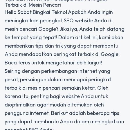
Terbaik di Mesin Pencari
Hello Sobat Bingkai Tekno! Apakah Anda ingin
meningkatkan peringkat SEO website Anda di
mesin pencari Google? Jika iya, Anda telah datang
ke tempat yang tepat! Dalam artikel ini, kami akan
memberikan tips dan trik yang dapat membantu
Anda mendapatkan peringkat terbaik di Google.
Baca terus untuk mengetahui lebih lanjut!
Seiring dengan perkembangan internet yang
pesat, persaingan dalam mencapai peringkat
terbaik di mesin pencari semakin ketat. Oleh
karena itu, penting bagi website Anda untuk
dioptimalkan agar mudah ditemukan oleh
pengguna internet. Berikut adalah beberapa tips
yang dapat membantu Anda dalam meningkatkan
peringkat SEO Anda: