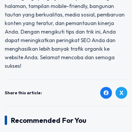
halaman, tampilan mobile-friendly, bangunan
tautan yang berkualitas, media sosial, pembaruan
konten yang teratur, dan pemantauan kinerja
Anda. Dengan mengikuti tips dan trik ini, Anda
dapat meningkatkan peringkat SEO Anda dan
menghasilkan lebih banyak trafik organik ke
website Anda. Selamat mencoba dan semoga
sukses!
X
facebook
Share this article:
Recommended For You