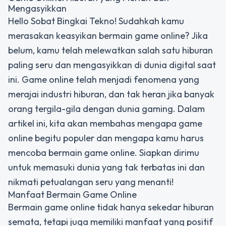
Mengasyikkan
Hello Sobat Bingkai Tekno! Sudahkah kamu
merasakan keasyikan bermain game online? Jika
belum, kamu telah melewatkan salah satu hiburan
paling seru dan mengasyikkan di dunia digital saat
ini. Game online telah menjadi fenomena yang
merajai industri hiburan, dan tak heran jika banyak
orang tergila-gila dengan dunia gaming. Dalam
artikel ini, kita akan membahas mengapa game
online begitu populer dan mengapa kamu harus
mencoba bermain game online. Siapkan dirimu
untuk memasuki dunia yang tak terbatas ini dan
nikmati petualangan seru yang menanti!
Manfaat Bermain Game Online
Bermain game online tidak hanya sekedar hiburan
semata, tetapi juga memiliki manfaat yang positif