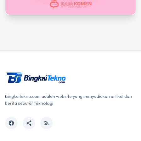
Bingkaitekno.com adalah website yang menyediakan artikel dan
berita seputar teknologi
facebook
share
rss_feed