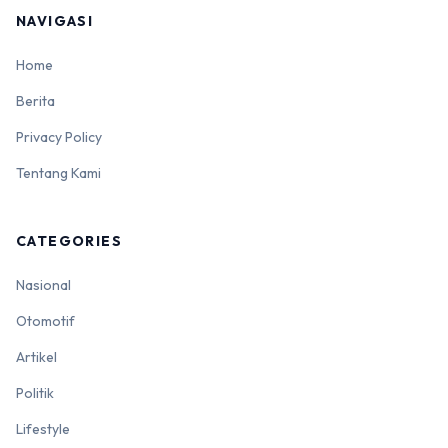
NAVIGASI
Home
Berita
Privacy Policy
Tentang Kami
CATEGORIES
Nasional
Otomotif
Artikel
Politik
Lifestyle