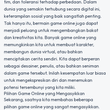
tim, dan toleransi terhadap perbedaan. Dalam
dunia yang semakin terhubung secara digital ini,
keterampilan sosial yang baik sangatlah penting.
Tak hanya itu, bermain game online juga dapat
menjadi peluang untuk mengembangkan bakat
dan kreativitas kita. Banyak game online yang
memungkinkan kita untuk membuat karakter,
membangun dunia virtual, atau bahkan
menciptakan cerita sendiri. Kita dapat berperan
sebagai desainer, penulis, atau bahkan seniman
dalam game tersebut. Inilah kesempatan luar biasa
untuk mengekspresikan diri dan menemukan
potensi tersembunyi yang kita miliki.
Pilihan Game Online yang Mengasyikkan
Sekarang, saatnya kita membahas beberapa
pilihan game online yang sangat mengasyikkan.