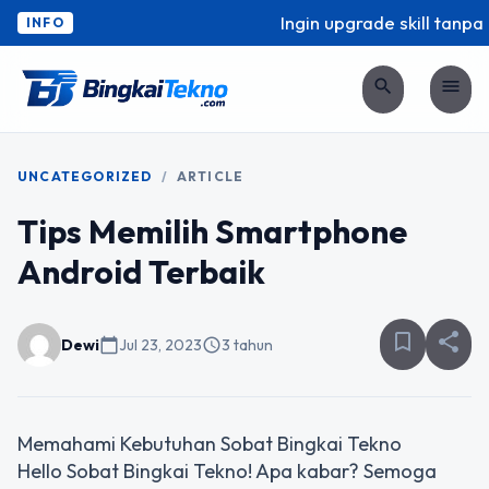
Ingin upgrade skill tanpa r
INFO
search
menu
UNCATEGORIZED
/
ARTICLE
Tips Memilih Smartphone
Android Terbaik
bookmark_border
share
Dewi
calendar_today
Jul 23, 2023
schedule
3 tahun
Memahami Kebutuhan Sobat Bingkai Tekno
Hello Sobat Bingkai Tekno! Apa kabar? Semoga