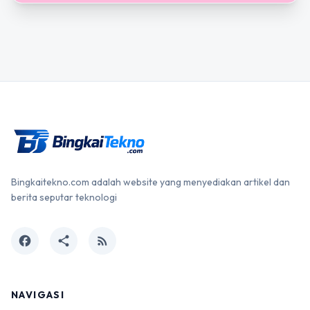
Bingkaitekno.com adalah website yang menyediakan artikel dan
berita seputar teknologi
facebook
share
rss_feed
NAVIGASI