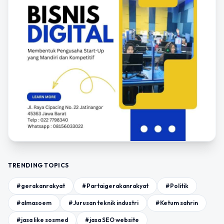
TRENDING TOPICS
#gerakanrakyat
#Partaigerakanrakyat
#Politik
#almasoem
#Jurusan teknik industri
#Ketum sahrin
#jasa like sosmed
#jasa SEO website