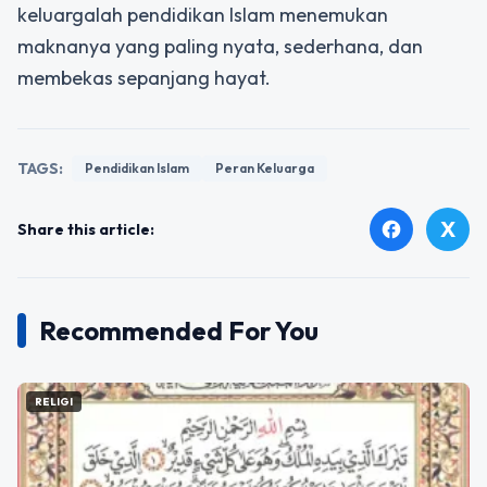
keluargalah pendidikan Islam menemukan
maknanya yang paling nyata, sederhana, dan
membekas sepanjang hayat.
TAGS:
Pendidikan Islam
Peran Keluarga
X
facebook
Share this article:
Recommended For You
RELIGI