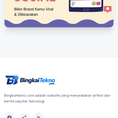
Bingkaitekno.com adalah website yang menyediakan artikel dan
berita seputar teknologi
facebook
share
rss_feed