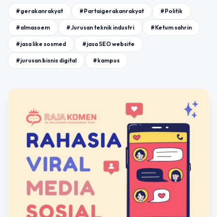
#gerakanrakyat
#Partaigerakanrakyat
#Politik
#almasoem
#Jurusan teknik industri
#Ketum sahrin
#jasa like sosmed
#jasa SEO website
#jurusan bisnis digital
#kampus