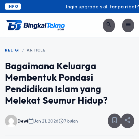
Ingin upgrade skill tanpa ribet? 
INFO
search
menu
RELIGI
/
ARTICLE
Bagaimana Keluarga
Membentuk Pondasi
Pendidikan Islam yang
Melekat Seumur Hidup?
bookmark_border
share
Dewi
calendar_today
Jan 21, 2026
schedule
7 bulan