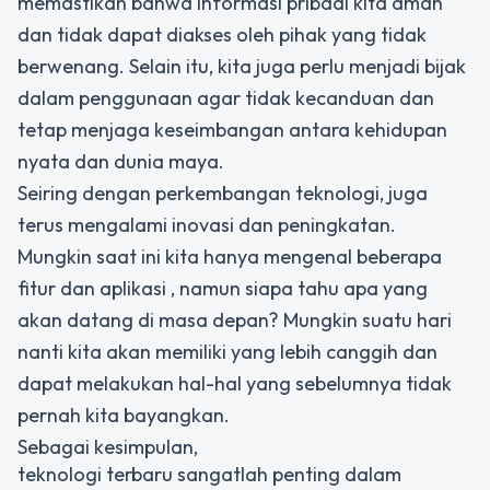
memastikan bahwa informasi pribadi kita aman
dan tidak dapat diakses oleh pihak yang tidak
berwenang. Selain itu, kita juga perlu menjadi bijak
dalam penggunaan
agar tidak kecanduan dan
tetap menjaga keseimbangan antara kehidupan
nyata dan dunia maya.
Seiring dengan perkembangan teknologi,
juga
terus mengalami inovasi dan peningkatan.
Mungkin saat ini kita hanya mengenal beberapa
fitur dan aplikasi
, namun siapa tahu apa yang
akan datang di masa depan? Mungkin suatu hari
nanti kita akan memiliki
yang lebih canggih dan
dapat melakukan hal-hal yang sebelumnya tidak
pernah kita bayangkan.
Sebagai kesimpulan,
teknologi terbaru sangatlah penting dalam