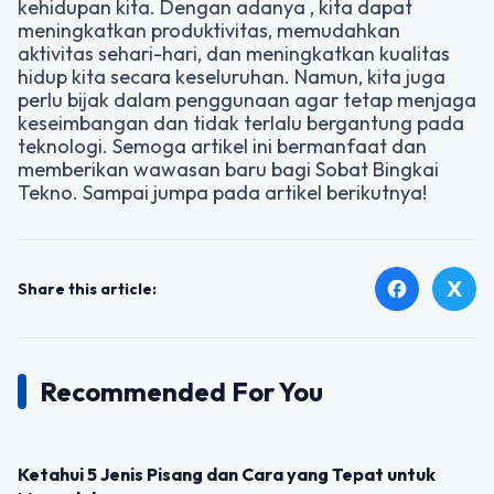
kehidupan kita. Dengan adanya
, kita dapat
meningkatkan produktivitas, memudahkan
aktivitas sehari-hari, dan meningkatkan kualitas
hidup kita secara keseluruhan. Namun, kita juga
perlu bijak dalam penggunaan
agar tetap menjaga
keseimbangan dan tidak terlalu bergantung pada
teknologi. Semoga artikel ini bermanfaat dan
memberikan wawasan baru bagi Sobat Bingkai
Tekno. Sampai jumpa pada artikel berikutnya!
X
facebook
Share this article:
Recommended For You
UNCATEGORIZED
Ketahui 5 Jenis Pisang dan Cara yang Tepat untuk