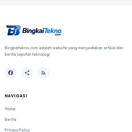
Bingkaitekno.com adalah website yang menyediakan artikel dan
berita seputar teknologi
facebook
share
rss_feed
NAVIGASI
Home
Berita
Privacy Policy