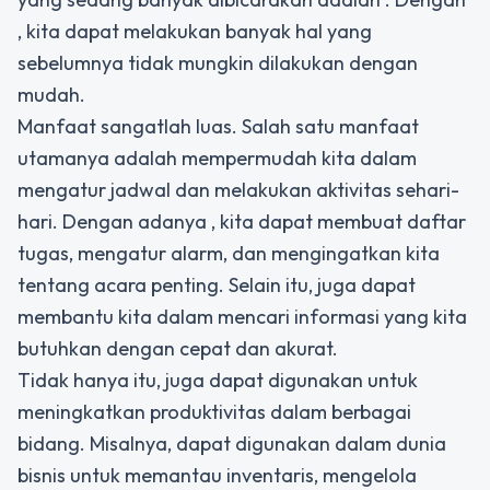
, kita dapat melakukan banyak hal yang
sebelumnya tidak mungkin dilakukan dengan
mudah.
Manfaat
sangatlah luas. Salah satu manfaat
utamanya adalah mempermudah kita dalam
mengatur jadwal dan melakukan aktivitas sehari-
hari. Dengan adanya
, kita dapat membuat daftar
tugas, mengatur alarm, dan mengingatkan kita
tentang acara penting. Selain itu,
juga dapat
membantu kita dalam mencari informasi yang kita
butuhkan dengan cepat dan akurat.
Tidak hanya itu,
juga dapat digunakan untuk
meningkatkan produktivitas dalam berbagai
bidang. Misalnya,
dapat digunakan dalam dunia
bisnis untuk memantau inventaris, mengelola