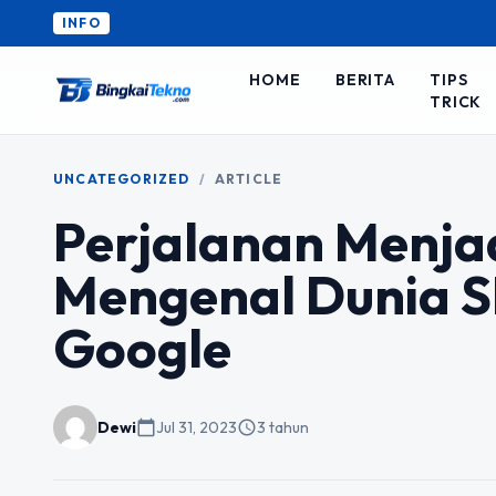
INFO
HOME
BERITA
TIPS
TRICK
UNCATEGORIZED
/
ARTICLE
Perjalanan Menja
Mengenal Dunia S
Google
Dewi
calendar_today
Jul 31, 2023
schedule
3 tahun