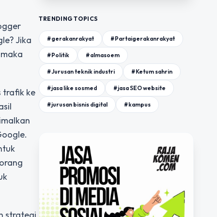
TRENDING TOPICS
logger
le? Jika
#gerakanrakyat
#Partaigerakanrakyat
, maka
#Politik
#almasoem
#Jurusan teknik industri
#Ketum sahrin
#jasa like sosmed
#jasa SEO website
trafik ke
#jurusan bisnis digital
#kampus
sil
timalkan
Google.
ntuk
 orang
uk
 strategi