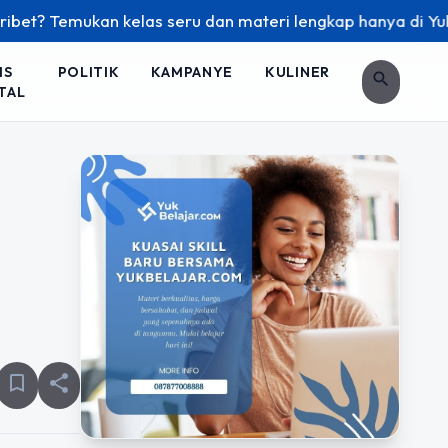
? Temukan kelas seru dan materi lengkap hanya di YukBelajar
IS
POLITIK
KAMPANYE
KULINER
search
TAL
bookmark_border
share