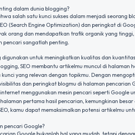
nting dalam dunia blogging?
ahwa salah satu kunci sukses dalam menjadi seorang b
O (Search Engine Optimization) dan peringkat di Goog
nyak orang dan mendapatkan trafik organik yang tinggi
 pencari sangatlah penting.
 digunakan untuk meningkatkan kualitas dan kuantitas 
blogging, SEO membantu artikelmu muncul di halaman ha
a kunci yang relevan dengan topikmu. Dengan mengop
isibilitas dan peringkat blogmu di halaman pencarian 
internet menggunakan mesin pencari seperti Google u
di halaman pertama hasil pencarian, kemungkinan besar
O, kamu dapat memaksimalkan potensi artikelmu unt
n pencari Google?
carian Google bukanlah hal yang mudah, tetapi dengan