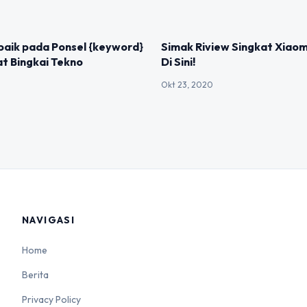
IZED
UNCATEGORIZED
rbaik pada Ponsel {keyword}
Simak Riview Singkat Xiaom
t Bingkai Tekno
Di Sini!
Okt 23, 2020
NAVIGASI
Home
Berita
Privacy Policy