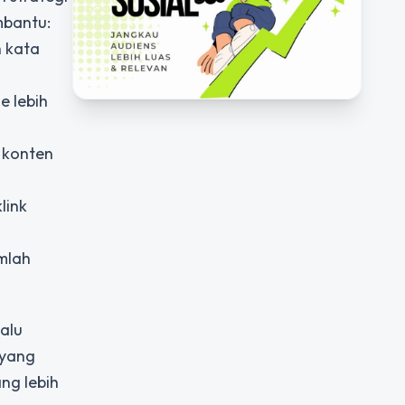
mbantu:
h kata
e lebih
n konten
link
mlah
lalu
 yang
ng lebih