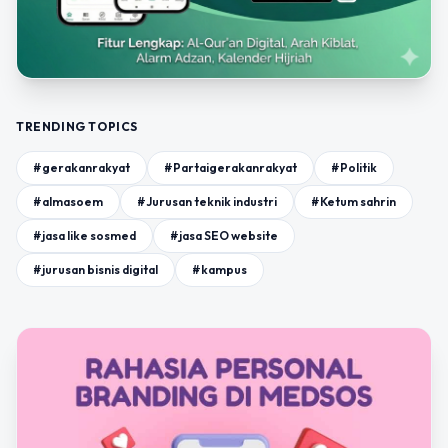
TRENDING TOPICS
#gerakanrakyat
#Partaigerakanrakyat
#Politik
#almasoem
#Jurusan teknik industri
#Ketum sahrin
#jasa like sosmed
#jasa SEO website
#jurusan bisnis digital
#kampus