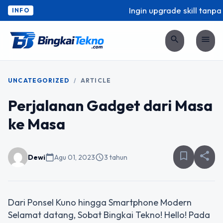
Ingin upgrade skill tanpa 
INFO
search
menu
UNCATEGORIZED
/
ARTICLE
Perjalanan Gadget dari Masa
ke Masa
bookmark_border
share
Dewi
calendar_today
Agu 01, 2023
schedule
3 tahun
Dari Ponsel Kuno hingga Smartphone Modern
Selamat datang, Sobat Bingkai Tekno! Hello! Pada