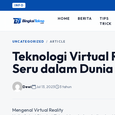
INFO
HOME
BERITA
TIPS
TRICK
UNCATEGORIZED
/
ARTICLE
Teknologi Virtual
Seru dalam Dunia 
Dewi
calendar_today
Jul 13, 2023
schedule
3 tahun
Mengenal Virtual Reality