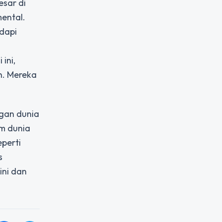
esar di
ental.
dapi
ini,
h. Mereka
ngan dunia
m dunia
eperti
s
ini dan