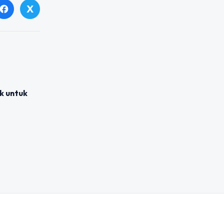
X
facebook
k untuk