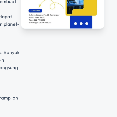
 membuat
 dapat
n planet-
s. Banyak
ih
 langsung
erampilan