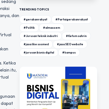
ng sedang
eraksi
TRENDING TOPICS
janya, dan
#gerakanrakyat
#Partaigerakanrakyat
#Politik
#almasoem
irtual
#Jurusan teknik industri
#Ketum sahrin
#jasa like sosmed
#jasa SEO website
akan
#jurusan bisnis digital
#kampus
. Ketika
lain itu,
rtual
nggunaan
n dapat