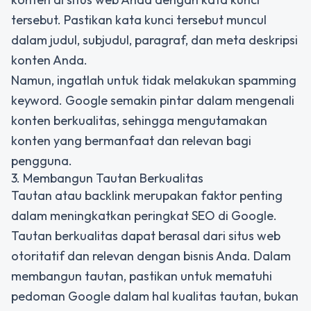
tersebut. Pastikan kata kunci tersebut muncul
dalam judul, subjudul, paragraf, dan meta deskripsi
konten Anda.
Namun, ingatlah untuk tidak melakukan spamming
keyword. Google semakin pintar dalam mengenali
konten berkualitas, sehingga mengutamakan
konten yang bermanfaat dan relevan bagi
pengguna.
3. Membangun Tautan Berkualitas
Tautan atau backlink merupakan faktor penting
dalam meningkatkan peringkat SEO di Google.
Tautan berkualitas dapat berasal dari situs web
otoritatif dan relevan dengan bisnis Anda. Dalam
membangun tautan, pastikan untuk mematuhi
pedoman Google dalam hal kualitas tautan, bukan