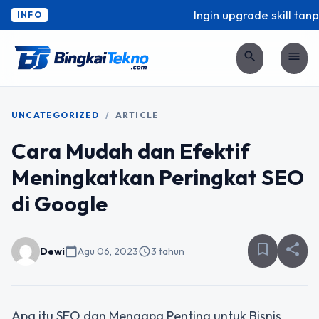
Ingin upgrade skill tanp
INFO
search
menu
UNCATEGORIZED
/
ARTICLE
Cara Mudah dan Efektif
Meningkatkan Peringkat SEO
di Google
bookmark_border
share
Dewi
calendar_today
Agu 06, 2023
schedule
3 tahun
Apa itu SEO dan Mengapa Penting untuk Bisnis