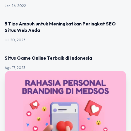
Jan 26, 2022
UNCATEGORIZED
5 Tips Ampuh untuk Meningkatkan Peringkat SEO
Situs Web Anda
Jul 20, 2023
UNCATEGORIZED
Situs Game Online Terbaik di Indonesia
Agu 17, 2023