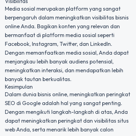
Visibilitas
Media sosial merupakan platform yang sangat
berpengaruh dalam meningkatkan visibilitas bisnis
online Anda. Bagikan konten yang relevan dan
bermanfaat di platform media sosial seperti
Facebook, Instagram, Twitter, dan LinkedIn.
Dengan memanfaatkan media sosial, Anda dapat
menjangkau lebih banyak audiens potensial,
meningkatkan interaksi, dan mendapatkan lebih
banyak tautan berkualitas.
Kesimpulan
Dalam dunia bisnis online, meningkatkan peringkat
SEO di Google adalah hal yang sangat penting.
Dengan mengikuti langkah-langkah di atas, Anda
dapat meningkatkan peringkat dan visibilitas situs
web Anda, serta menarik lebih banyak calon