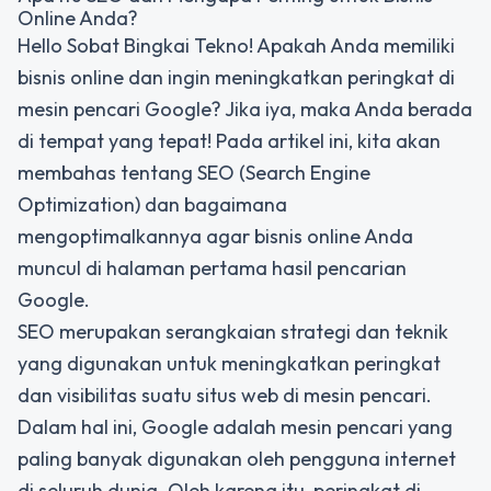
Online Anda?
Hello Sobat Bingkai Tekno! Apakah Anda memiliki
bisnis online dan ingin meningkatkan peringkat di
mesin pencari Google? Jika iya, maka Anda berada
di tempat yang tepat! Pada artikel ini, kita akan
membahas tentang SEO (Search Engine
Optimization) dan bagaimana
mengoptimalkannya agar bisnis online Anda
muncul di halaman pertama hasil pencarian
Google.
SEO merupakan serangkaian strategi dan teknik
yang digunakan untuk meningkatkan peringkat
dan visibilitas suatu situs web di mesin pencari.
Dalam hal ini, Google adalah mesin pencari yang
paling banyak digunakan oleh pengguna internet
di seluruh dunia. Oleh karena itu, peringkat di