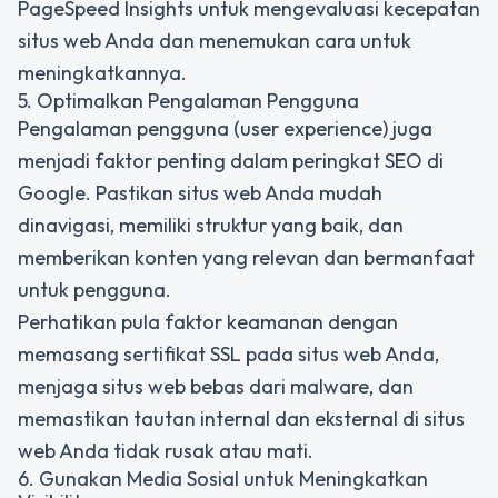
PageSpeed Insights untuk mengevaluasi kecepatan
situs web Anda dan menemukan cara untuk
meningkatkannya.
5. Optimalkan Pengalaman Pengguna
Pengalaman pengguna (user experience) juga
menjadi faktor penting dalam peringkat SEO di
Google. Pastikan situs web Anda mudah
dinavigasi, memiliki struktur yang baik, dan
memberikan konten yang relevan dan bermanfaat
untuk pengguna.
Perhatikan pula faktor keamanan dengan
memasang sertifikat SSL pada situs web Anda,
menjaga situs web bebas dari malware, dan
memastikan tautan internal dan eksternal di situs
web Anda tidak rusak atau mati.
6. Gunakan Media Sosial untuk Meningkatkan