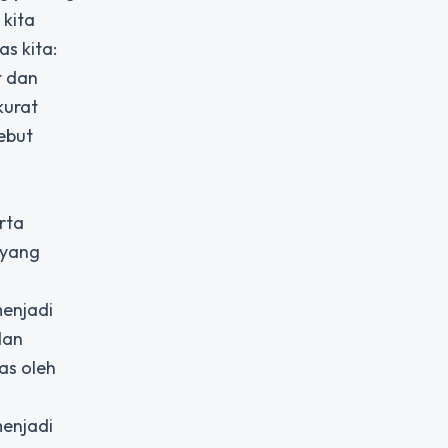
 kita
s kita:
t dan
kurat
ebut
rta
 yang
menjadi
dan
as oleh
menjadi