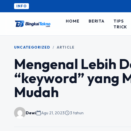
INFO
HOME
BERITA
TIPS
TRICK
UNCATEGORIZED
/
ARTICLE
Mengenal Lebih D
“keyword” yang 
Mudah
Dewi
calendar_today
Agu 21, 2023
schedule
3 tahun