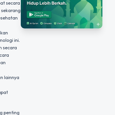
bat secara
i sekarang
esehatan
ikan
ologi ini.
n secara
ecara
dan
an lainnya
apat
ng penting