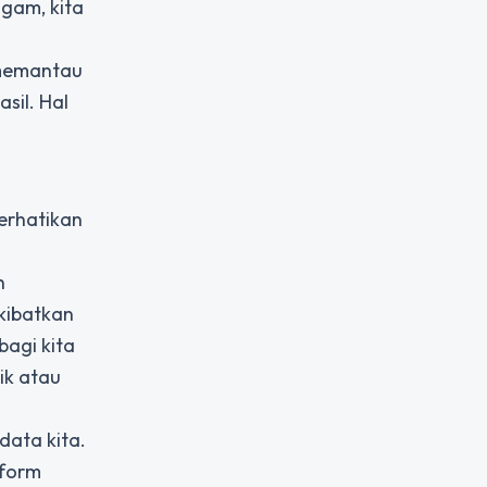
agam, kita
 memantau
sil. Hal
erhatikan
h
kibatkan
bagi kita
ik atau
data kita.
tform