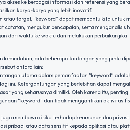
ya akses ke berbagai informasi dan referensi yang ber
lkan karya-karya yang lebih inovatif.
n atau target, “keyword” dapat membantu kita untuk
t catatan, mengukur pencapaian, serta menganalisis ha
an dari waktu ke waktu dan melakukan perbaikan jika
n kemudahan, ada beberapa tantangan yang perlu dip
ebut antara lain:
 tantangan utama dalam pemanfaatan “keyword” adala
logi ini. Ketergantungan yang berlebihan dapat menga
ar yang seharusnya dimiliki. Oleh karena itu, penting 
naan “keyword” dan tidak menggantikan aktivitas fis
 juga membawa risiko terhadap keamanan dan privasi 
si pribadi atau data sensitif kepada aplikasi atau pla