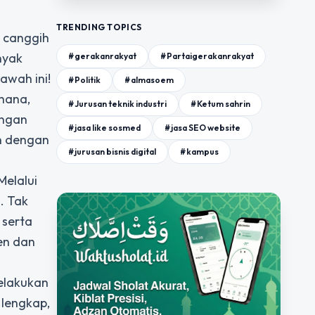
TRENDING TOPICS
i canggih
nyak
#gerakanrakyat
#Partaigerakanrakyat
awah ini!
#Politik
#almasoem
rhana,
#Jurusan teknik industri
#Ketum sahrin
engan
#jasa like sosmed
#jasa SEO website
an dengan
#jurusan bisnis digital
#kampus
Melalui
. Tak
 serta
en dan
melakukan
 lengkap,