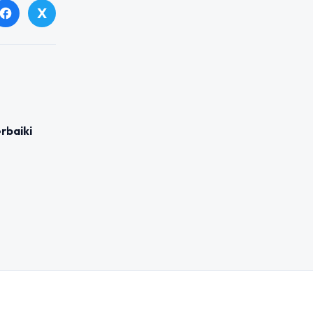
X
facebook
rbaiki