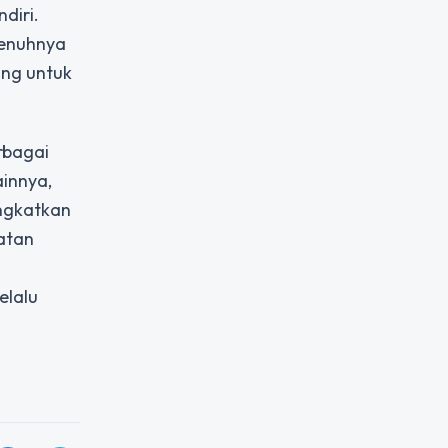
diri.
penuhnya
ing untuk
rbagai
ainnya,
ingkatkan
aatan
elalu