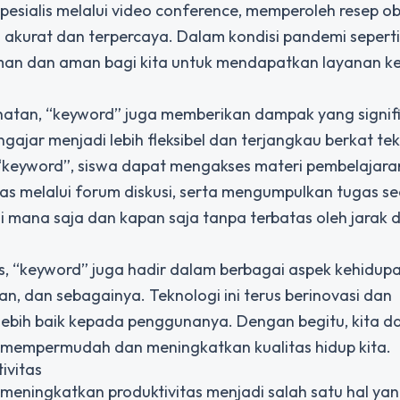
spesialis melalui video conference, memperoleh resep o
g akurat dan terpercaya. Dalam kondisi pandemi sepert
yaman dan aman bagi kita untuk mendapatkan layanan k
ehatan, “keyword” juga memberikan dampak yang signif
gajar menjadi lebih fleksibel dan terjangkau berkat tekn
“keyword”, siswa dapat mengakses materi pembelajara
las melalui forum diskusi, serta mengumpulkan tugas s
di mana saja dan kapan saja tanpa terbatas oleh jarak 
as, “keyword” juga hadir dalam berbagai aspek kehidup
an, dan sebagainya. Teknologi ini terus berinovasi dan
bih baik kepada penggunanya. Dengan begitu, kita d
mempermudah dan meningkatkan kualitas hidup kita.
ivitas
 meningkatkan produktivitas menjadi salah satu hal ya