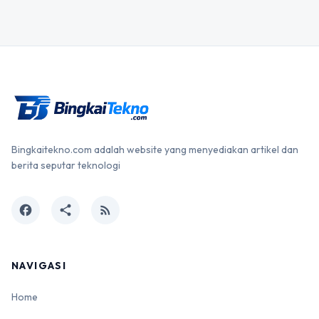
Bingkaitekno.com adalah website yang menyediakan artikel dan
berita seputar teknologi
facebook
share
rss_feed
NAVIGASI
Home