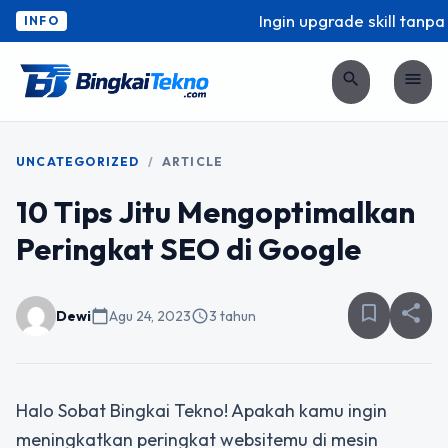
Ingin upgrade skill tanpa 
INFO
search
menu
UNCATEGORIZED
/
ARTICLE
10 Tips Jitu Mengoptimalkan
Peringkat SEO di Google
bookmark_border
share
Dewi
calendar_today
Agu 24, 2023
schedule
3 tahun
Halo Sobat Bingkai Tekno! Apakah kamu ingin
meningkatkan peringkat websitemu di mesin