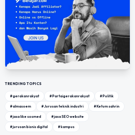
TRENDING TOPICS
#gerakanrakyat
#Partaigerakanrakyat
#Politik
#almasoem
#Jurusan teknik industri
#Ketum sahrin
#jasa like sosmed
#jasa SEO website
#jurusan bisnis digital
#kampus