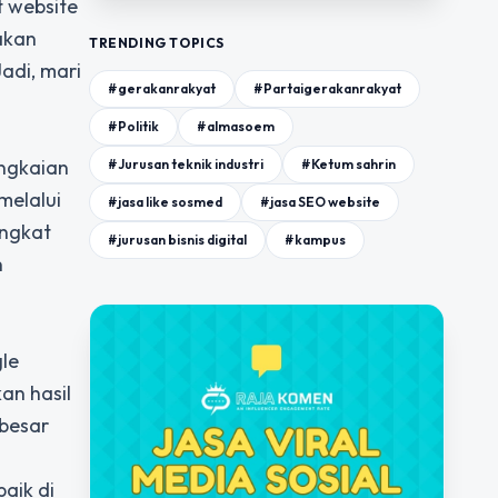
t website
akan
TRENDING TOPICS
adi, mari
#gerakanrakyat
#Partaigerakanrakyat
#Politik
#almasoem
angkaian
#Jurusan teknik industri
#Ketum sahrin
melalui
#jasa like sosmed
#jasa SEO website
ingkat
#jurusan bisnis digital
#kampus
n
gle
an hasil
 besar
baik di