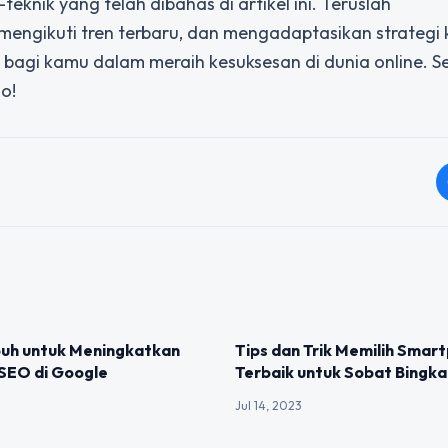
eknik yang telah dibahas di artikel ini. Teruslah
gikuti tren terbaru, dan mengadaptasikan strategi
 bagi kamu dalam meraih kesuksesan di dunia online. 
o!
IZED
UNCATEGORIZED
puh untuk Meningkatkan
Tips dan Trik Memilih Smar
 SEO di Google
Terbaik untuk Sobat Bingka
Jul 14, 2023