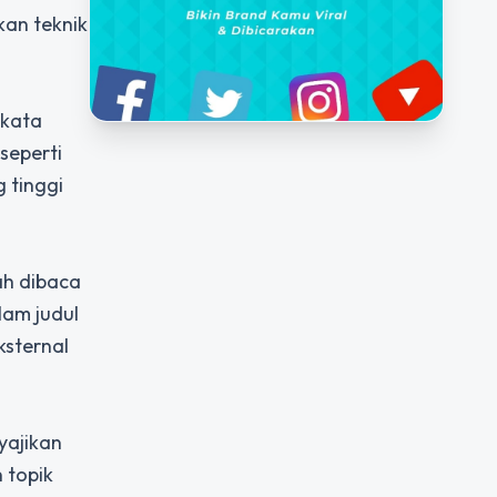
an teknik
 kata
seperti
 tinggi
ah dibaca
lam judul
ksternal
yajikan
 topik