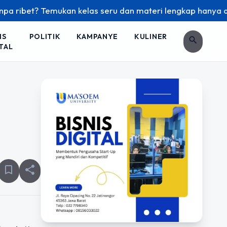
et? Temukan kelas seru dan materi lengkap hanya di YukBelaj
IS
POLITIK
KAMPANYE
KULINER
search
TAL
bookmark_border
share