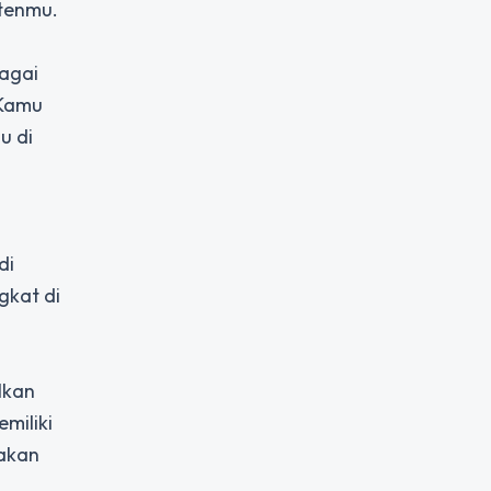
ntenmu.
bagai
 Kamu
u di
di
gkat di
lkan
miliki
akan