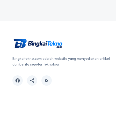
Bingkaitekno.com adalah website yang menyediakan artikel
dan berita seputar teknologi
facebook
share
rss_feed