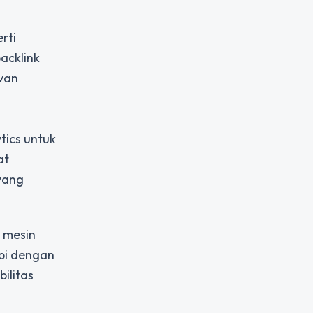
rti
acklink
van
tics untuk
at
yang
 mesin
pi dengan
ilitas