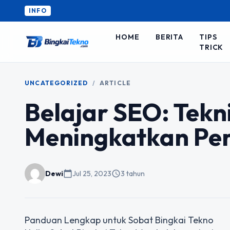
INFO
HOME
BERITA
TIPS
TRICK
UNCATEGORIZED
/
ARTICLE
Belajar SEO: Tekn
Meningkatkan Per
Dewi
calendar_today
Jul 25, 2023
schedule
3 tahun
Panduan Lengkap untuk Sobat Bingkai Tekno