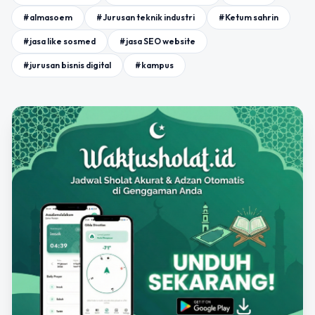
#almasoem
#Jurusan teknik industri
#Ketum sahrin
#jasa like sosmed
#jasa SEO website
#jurusan bisnis digital
#kampus