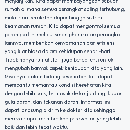
menjanjikan. Kita dapat membayangkan sebuah
rumah di mana semua perangkat saling terhubung,
mulai dari peralatan dapur hingga sistem
keamanan rumah. Kita dapat mengontrol semua
perangkat ini melalui smartphone atau perangkat
lainnya, memberikan kenyamanan dan efisiensi
yang luar biasa dalam kehidupan sehari-hari.
Tidak hanya rumah, IoT juga berpotensi untuk
mengubah banyak aspek kehidupan kita yang lain.
Misalnya, dalam bidang kesehatan, IoT dapat
membantu memantau kondisi kesehatan kita
dengan lebih baik, termasuk detak jantung, kadar
gula darah, dan tekanan darah. Informasi ini
dapat langsung dikirim ke dokter kita sehingga
mereka dapat memberikan perawatan yang lebih
baik dan lebih tepat waktu.