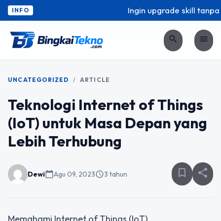
Ingin upgrade skill tanpa 
INFO
search
menu
UNCATEGORIZED
/
ARTICLE
Teknologi Internet of Things
(IoT) untuk Masa Depan yang
Lebih Terhubung
bookmark_border
share
Dewi
calendar_today
Agu 09, 2023
schedule
3 tahun
Memahami Internet of Things (IoT)