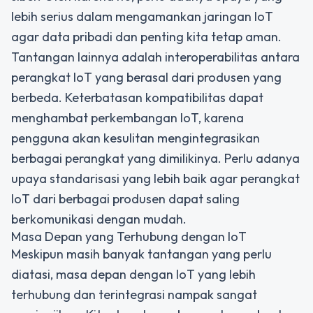
lebih serius dalam mengamankan jaringan IoT
agar data pribadi dan penting kita tetap aman.
Tantangan lainnya adalah interoperabilitas antara
perangkat IoT yang berasal dari produsen yang
berbeda. Keterbatasan kompatibilitas dapat
menghambat perkembangan IoT, karena
pengguna akan kesulitan mengintegrasikan
berbagai perangkat yang dimilikinya. Perlu adanya
upaya standarisasi yang lebih baik agar perangkat
IoT dari berbagai produsen dapat saling
berkomunikasi dengan mudah.
Masa Depan yang Terhubung dengan IoT
Meskipun masih banyak tantangan yang perlu
diatasi, masa depan dengan IoT yang lebih
terhubung dan terintegrasi nampak sangat