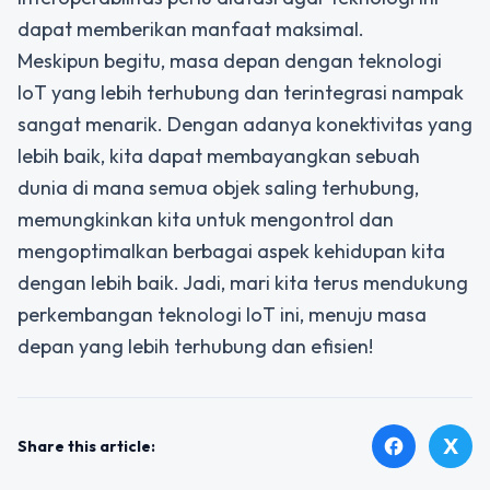
dapat memberikan manfaat maksimal.
Meskipun begitu, masa depan dengan teknologi
IoT yang lebih terhubung dan terintegrasi nampak
sangat menarik. Dengan adanya konektivitas yang
lebih baik, kita dapat membayangkan sebuah
dunia di mana semua objek saling terhubung,
memungkinkan kita untuk mengontrol dan
mengoptimalkan berbagai aspek kehidupan kita
dengan lebih baik. Jadi, mari kita terus mendukung
perkembangan teknologi IoT ini, menuju masa
depan yang lebih terhubung dan efisien!
X
facebook
Share this article: