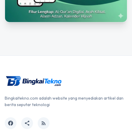
Bingkaitekno.com adalah website yang menyediakan artikel dan
berita seputar teknologi
facebook
share
rss_feed