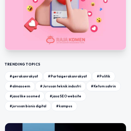
TRENDING TOPICS
#gerakanrakyat
#Partaigerakanrakyat
#Politik
#almasoem
#Jurusan teknik industri
#Ketum sahrin
#jasa like sosmed
#jasa SEO website
#jurusan bisnis digital
#kampus