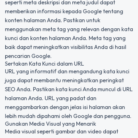
seperti meta deskripsi dan meta judul dapat
memberikan informasi kepada Google tentang
konten halaman Anda. Pastikan untuk
menggunakan meta tag yang relevan dengan kata
kunci dan konten halaman Anda. Meta tag yang
baik dapat meningkatkan visibilitas Anda di hasil
pencarian Google.
Sertakan Kata Kunci dalam URL
URL yang informatif dan mengandung kata kunci
juga dapat membantu meningkatkan peringkat
SEO Anda. Pastikan kata kunci Anda muncul di URL
halaman Anda. URL yang padat dan
menggambarkan dengan jelas isi halaman akan
lebih mudah dipahami oleh Google dan pengguna.
Gunakan Media Visual yang Menarik
Media visual seperti gambar dan video dapat