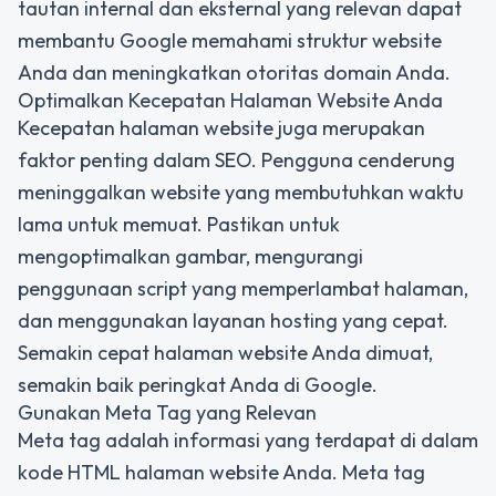
tautan internal dan eksternal yang relevan dapat
membantu Google memahami struktur website
Anda dan meningkatkan otoritas domain Anda.
Optimalkan Kecepatan Halaman Website Anda
Kecepatan halaman website juga merupakan
faktor penting dalam SEO. Pengguna cenderung
meninggalkan website yang membutuhkan waktu
lama untuk memuat. Pastikan untuk
mengoptimalkan gambar, mengurangi
penggunaan script yang memperlambat halaman,
dan menggunakan layanan hosting yang cepat.
Semakin cepat halaman website Anda dimuat,
semakin baik peringkat Anda di Google.
Gunakan Meta Tag yang Relevan
Meta tag adalah informasi yang terdapat di dalam
kode HTML halaman website Anda. Meta tag