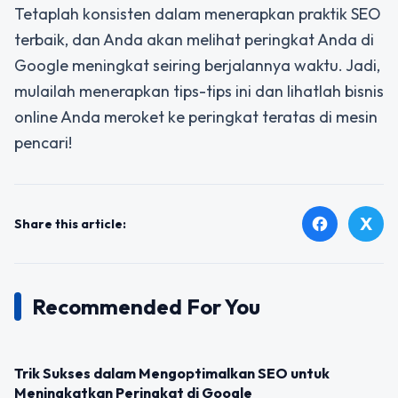
Tetaplah konsisten dalam menerapkan praktik SEO
terbaik, dan Anda akan melihat peringkat Anda di
Google meningkat seiring berjalannya waktu. Jadi,
mulailah menerapkan tips-tips ini dan lihatlah bisnis
online Anda meroket ke peringkat teratas di mesin
pencari!
X
facebook
Share this article:
Recommended For You
UNCATEGORIZED
Trik Sukses dalam Mengoptimalkan SEO untuk
Meningkatkan Peringkat di Google