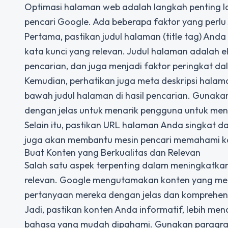
Optimasi halaman web adalah langkah penting l
pencari Google. Ada beberapa faktor yang perl
Pertama, pastikan judul halaman (title tag) A
kata kunci yang relevan. Judul halaman adalah e
pencarian, dan juga menjadi faktor peringkat d
Kemudian, perhatikan juga meta deskripsi halama
bawah judul halaman di hasil pencarian. Gunak
dengan jelas untuk menarik pengguna untuk meng
Selain itu, pastikan URL halaman Anda singkat d
juga akan membantu mesin pencari memahami k
Buat Konten yang Berkualitas dan Relevan
Salah satu aspek terpenting dalam meningkatkan
relevan. Google mengutamakan konten yang me
pertanyaan mereka dengan jelas dan komprehens
Jadi, pastikan konten Anda informatif, lebih mend
bahasa yang mudah dipahami. Gunakan paragraf 