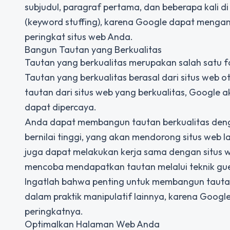
subjudul, paragraf pertama, dan beberapa kali di
(keyword stuffing), karena Google dapat mengan
peringkat situs web Anda.
Bangun Tautan yang Berkualitas
Tautan yang berkualitas merupakan salah satu f
Tautan yang berkualitas berasal dari situs web 
tautan dari situs web yang berkualitas, Google
dapat dipercaya.
Anda dapat membangun tautan berkualitas denga
bernilai tinggi, yang akan mendorong situs web
juga dapat melakukan kerja sama dengan situs w
mencoba mendapatkan tautan melalui teknik gue
Ingatlah bahwa penting untuk membangun tautan 
dalam praktik manipulatif lainnya, karena Goo
peringkatnya.
Optimalkan Halaman Web Anda