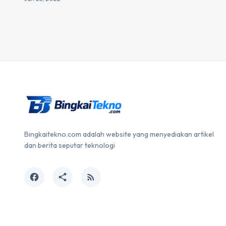
Bingkaitekno.com adalah website yang menyediakan artikel
dan berita seputar teknologi
facebook
share
rss_feed