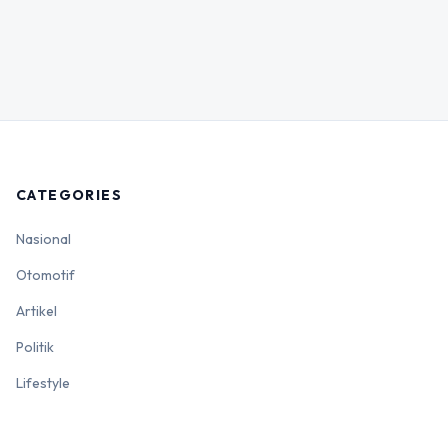
CATEGORIES
Nasional
Otomotif
Artikel
Politik
Lifestyle